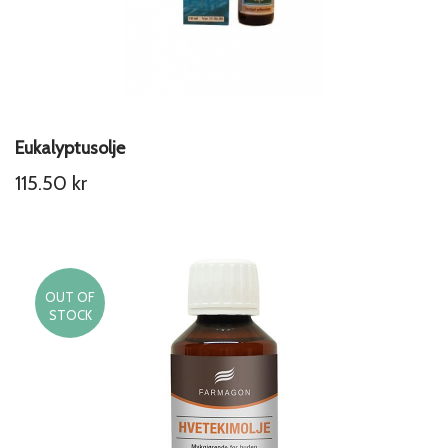
Eukalyptusolje
115.50
kr
OUT OF
STOCK