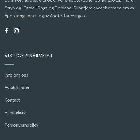
Sunnfjord apotek eier og driver e-apoteket.no, og har apotek i Florø,
Stryn og i Førde i Sogn og Fjordane. Sunnfjord apotek er medlem av
Apotekergruppen og av Apotekforeningen.
VIKTIGE SNARVEIER
Info om oss
Avtalekunder
Kontakt
Handlekurv
Personvernpolicy