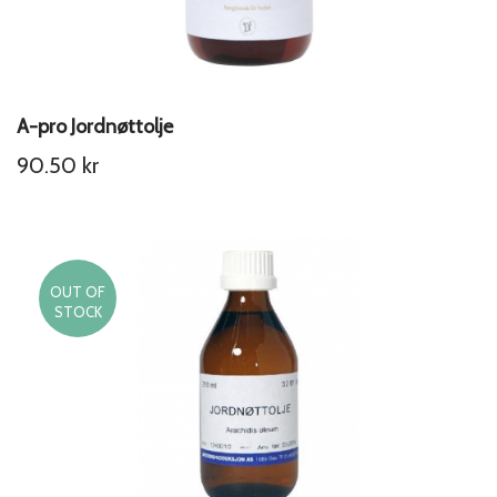
A-pro Jordnøttolje
90.50
kr
OUT OF
STOCK