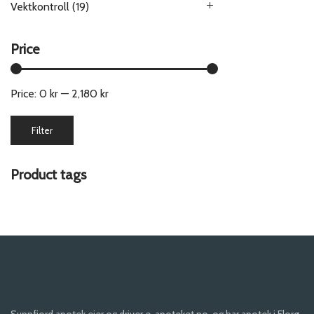
Vektkontroll
(19)
Price
Price:
0 kr
—
2,180 kr
Min
Max
Filter
price
price
Product tags