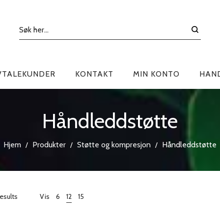
VTALEKUNDER
KONTAKT
MIN KONTO
HAN
Håndleddstøtte
Hjem
Produkter
Støtte og kompresjon
Håndleddstøtte
/
/
/
results
Vis
6
12
15