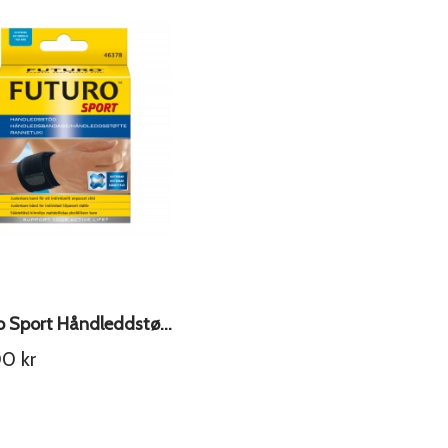
Futuro Sport Håndleddstøtte
00
kr