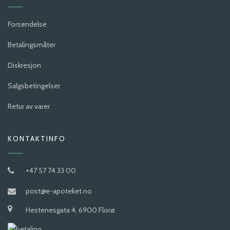
Forsendelse
Betalingsmåter
Diskresjon
Salgsbetingelser
Retur av varer
KONTAKTINFO
+47 57 74 33 00
post@e-apoteket.no
Hestenesgata 4, 6900 Florø