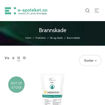
Brannskade
Hjem
Produkter
Sår og skade
Brannskade
/
/
/
Vis
6
12
15
Sorter
OUT OF
STOCK