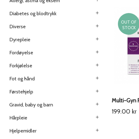
Allergi, astma og eksem
Diabetes og blodtrykk
OUT OF
Diverse
STOCK
Dyrepleie
Fordøyelse
Forkjølelse
Fot og hånd
Førstehjelp
Multi-Gyn 
Gravid, baby og barn
199.00
kr
Hårpleie
Hjelpemidler