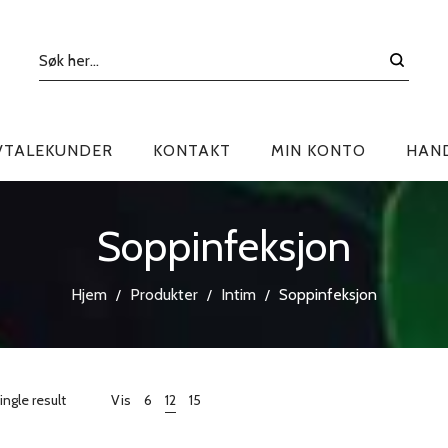
VTALEKUNDER
KONTAKT
MIN KONTO
HAN
Soppinfeksjon
Hjem
Produkter
Intim
Soppinfeksjon
/
/
/
ngle result
Vis
6
12
15