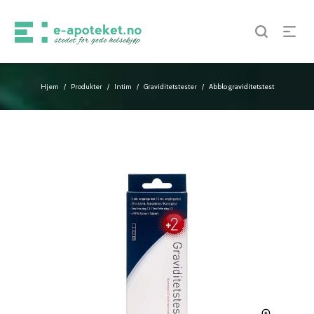
Hjem
Produkter
Intim
Graviditetstester
Abblo graviditetstest
/
/
/
/