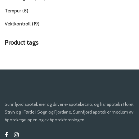
Tempur
(8)
Vektkontroll
(19)
Product tags
Sunnfjord apotek eier og driver e-apoteket.no, og har apotek i Florø,
Stryn og i Førde i Sogn og Fjordane. Sunnfjord apotek er medlem av
Apotekergruppen og av Apotekforeningen.