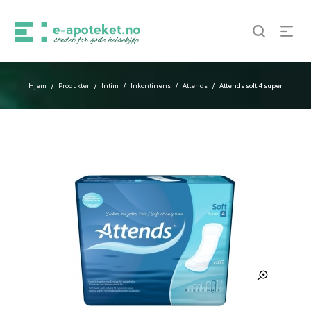
Hjem
Produkter
Intim
Inkontinens
Attends
Attends soft 4 super
/
/
/
/
/