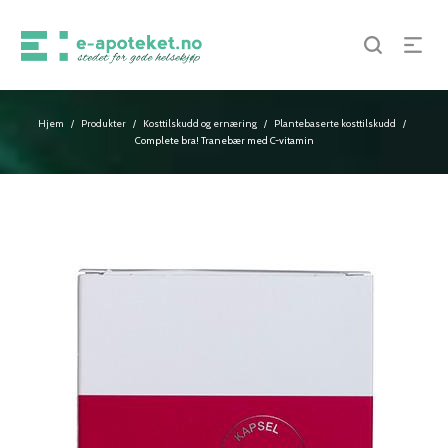
Hjem
Produkter
Kosttilskudd og ernæring
Plantebaserte kosttilskudd
/
/
/
/
Complete bra! Tranebær med C-vitamin