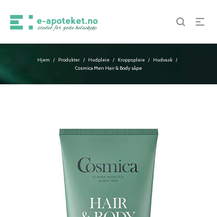
Hjem
Produkter
Hudpleie
Kroppspleie
Hudvask
/
/
/
/
/
Cosmica Men Hair & Body såpe