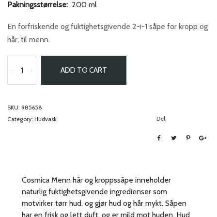
Pakningsstørrelse:
200 ml
En forfriskende og fuktighetsgivende 2-i-1 såpe for kropp og
hår, til menn.
-
+
ADD TO CART
SKU:
985658
Del:
Category:
Hudvask
Cosmica Menn hår og kroppssåpe inneholder
naturlig fuktighetsgivende ingredienser som
motvirker tørr hud, og gjør hud og hår mykt. Såpen
har en frisk og lett duft, og er mild mot huden. Hud