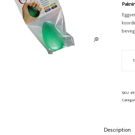
Paknin
Eggser
koordi
bevege
-
SKU:
69
Categor
Description