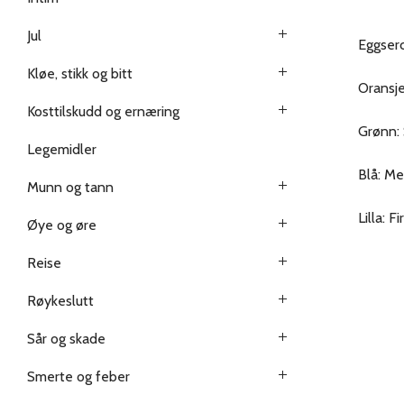
Jul
Eggserc
Kløe, stikk og bitt
Oransje
Kosttilskudd og ernæring
Grønn: 
Legemidler
Blå: M
Munn og tann
Lilla: F
Øye og øre
Reise
Røykeslutt
Sår og skade
Smerte og feber