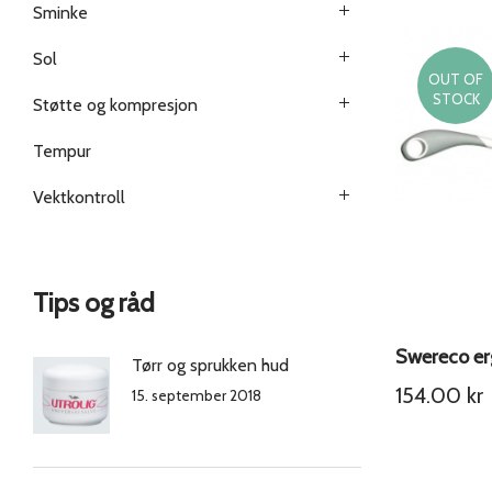
Sminke
Sol
OUT OF
STOCK
Støtte og kompresjon
Tempur
Vektkontroll
Tips og råd
Tørr og sprukken hud
154.00
kr
15. september 2018