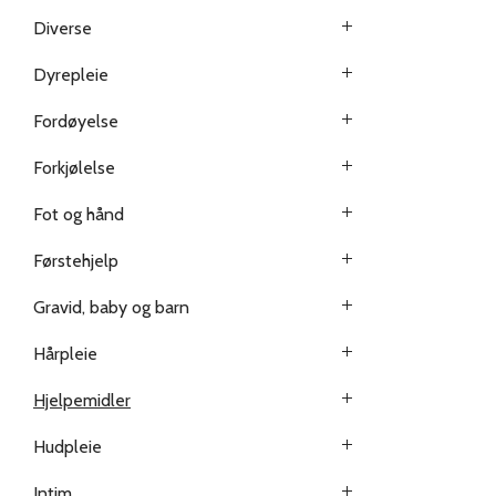
Diverse
Dyrepleie
Fordøyelse
Forkjølelse
Fot og hånd
Førstehjelp
Gravid, baby og barn
Hårpleie
Hjelpemidler
Hudpleie
Intim