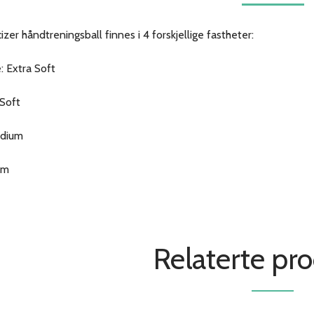
izer håndtreningsball finnes i 4 forskjellige fastheter:
: Extra Soft
Soft
edium
irm
Relaterte pr