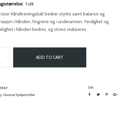
gsstørrelse:
1 stk
cizer håndtreningsball bedrer styrke samt balanse og
nasjon i hånden, fingrene og i underarmen. Ferdighet og
lighet i hånden bedres, og stress reduseres.
ADD TO CART
+
Del:
5887
y:
Diverse hjelpemidler