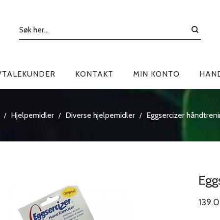
VTALEKUNDER
KONTAKT
MIN KONTO
HAN
Hjelpemidler
Diverse hjelpemidler
Eggsercizer håndtreni
/
/
/
Egg
139.