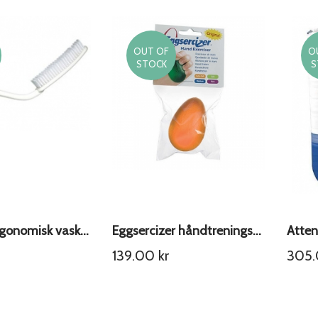
OUT OF
O
STOCK
S
Swereco ergonomisk vaskebørste
Eggsercizer håndtreningsball Oransje Extra Soft
Atten
139.00
kr
305