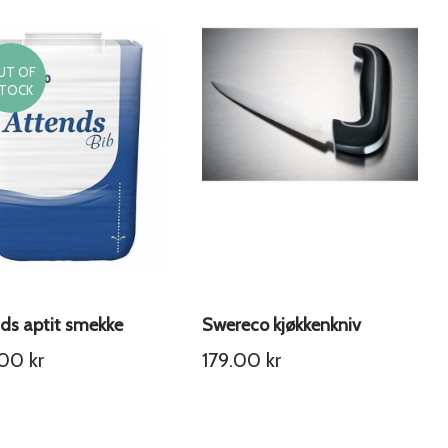
UT OF
TOCK
ds aptit smekke
Swereco kjøkkenkniv
.00
kr
179.00
kr