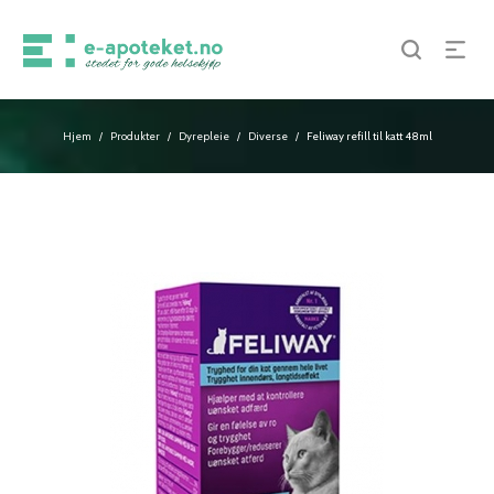
Hjem
Produkter
Dyrepleie
Diverse
Feliway refill til katt 48ml
/
/
/
/