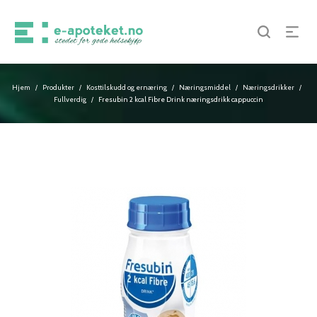
Hjem
Produkter
Kosttilskudd og ernæring
Næringsmiddel
Næringsdrikker
/
/
/
/
/
Fullverdig
Fresubin 2 kcal Fibre Drink næringsdrikk cappuccin
/