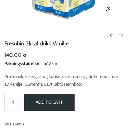
Fresubin 2kcal drikk Vanilje
140.00
kr
Pakningsstørrelse:
4x125 ml
Proteinrik, energirik og konsentrert næringsdrikk med smak
av vanilje. Glutenfri. Lavt laktoseinnhold.
-
+
ADD TO CART
SKU:
989019