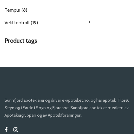
Tempur
(8)
Vektkontroll
(19)
Product tags
Sunnfjord apotek eier og driver e-apoteket.no, og har apotek i Florø,
Stryn og i Førde i Sogn og Fjordane. Sunnfjord apotek er medlem av
Apotekergruppen og av Apotekforeningen.