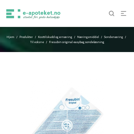
Hjem
Produkter
Kosttilskudd og ernæring
Næringsmiddel
Sondenæring
/
/
/
/
/
Til voksne
Fresubin original easybag sondeløsning
/