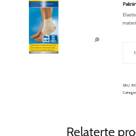
Paknin
Elasti
materi
-
SKU:
81
Categor
Relaterte pr