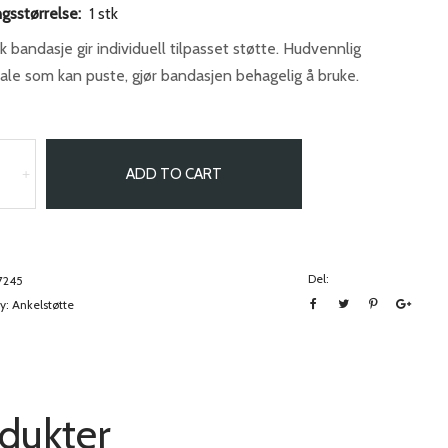
gsstørrelse:
1 stk
sk bandasje gir individuell tilpasset støtte. Hudvennlig
ale som kan puste, gjør bandasjen behagelig å bruke.
ADD TO CART
+
Del:
7245
y:
Ankelstøtte
odukter