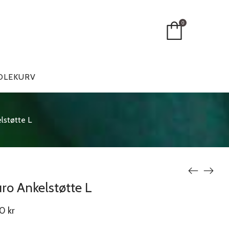
0
DLEKURV
lstøtte L
uro Ankelstøtte L
00
kr