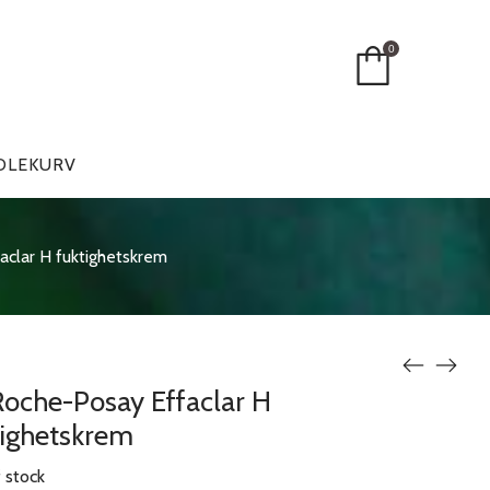
0
DLEKURV
aclar H fuktighetskrem
Roche-Posay Effaclar H
tighetskrem
 stock