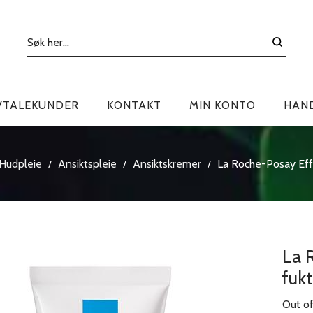
VTALEKUNDER
KONTAKT
MIN KONTO
HAN
Hudpleie
Ansiktspleie
Ansiktskremer
La Roche-Posay Eff
/
/
/
La 
fuk
Out of