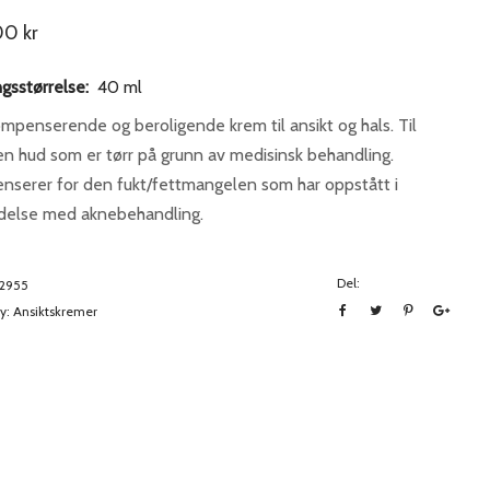
00
kr
gsstørrelse:
40 ml
mpenserende og beroligende krem til ansikt og hals. Til
en hud som er tørr på grunn av medisinsk behandling.
serer for den fukt/fettmangelen som har oppstått i
ndelse med aknebehandling.
Del:
2955
y:
Ansiktskremer