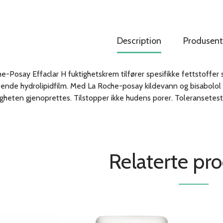
Description
Produsent
e-Posay Effaclar H fuktighetskrem tilfører spesifikke fettstoff
ende hydrolipidfilm. Med La Roche-posay kildevann og bisabolol fo
gheten gjenoprettes. Tilstopper ikke hudens porer. Toleransetes
Relaterte pr