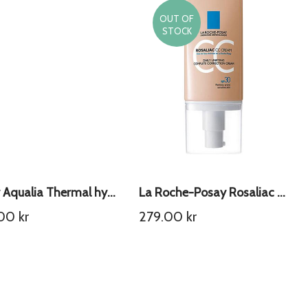
OUT OF
STOCK
Vichy Aqualia Thermal hydr Rich
La Roche-Posay Rosaliac CC krem
.00
kr
279.00
kr