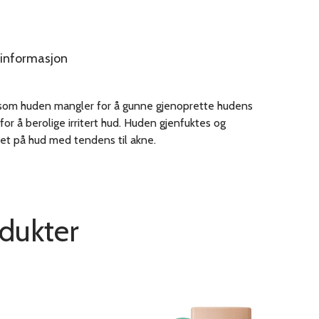
informasjon
er som huden mangler for å gunne gjenoprette hudens
r å berolige irritert hud. Huden gjenfuktes og
tet på hud med tendens til akne.
odukter