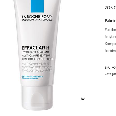
205.
Paknin
Fuktko
fet/ur
Kompen
forbi
SKU:
95
Categor