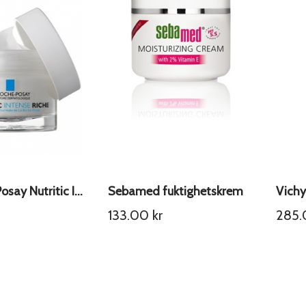
La Roche-Posay Nutritic Intense Riche ansiktskrem
Sebamed fuktighetskrem
133.00
kr
285