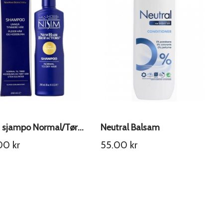
Nisim sjampo Normal/Tørr hodebunn
Neutral Balsam
.00
kr
55.00
kr