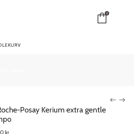
0
DLEKURV
ntle sjampo
Roche-Posay Kerium extra gentle
mpo
00
kr