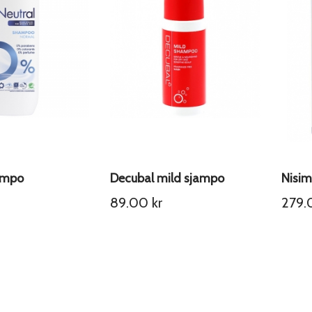
ampo
Decubal mild sjampo
89.00
kr
279