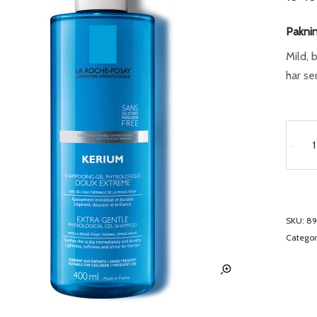
Paknin
Mild, 
har se
-
SKU:
8
Categor