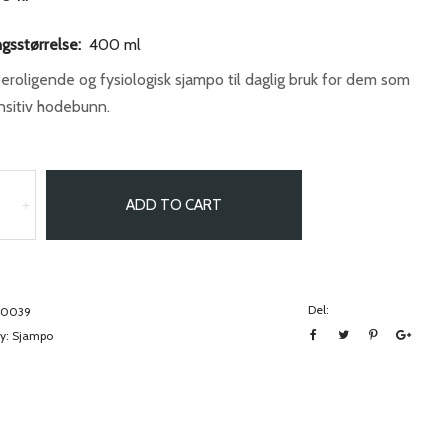
gsstørrelse:
400 ml
beroligende og fysiologisk sjampo til daglig bruk for dem som
nsitiv hodebunn.
ADD TO CART
+
Del:
90039
y:
Sjampo