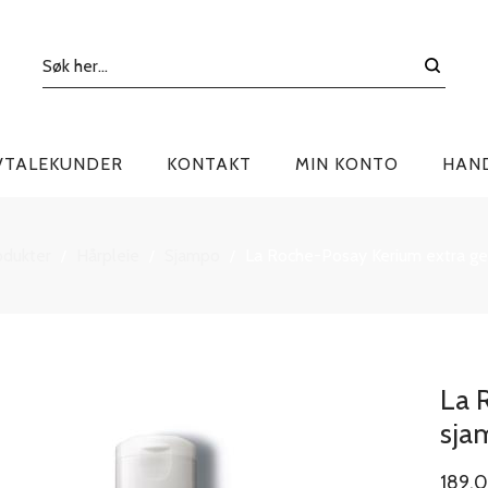
VTALEKUNDER
KONTAKT
MIN KONTO
HAN
odukter
Hårpleie
Sjampo
La Roche-Posay Kerium extra ge
/
/
/
La 
sja
189.