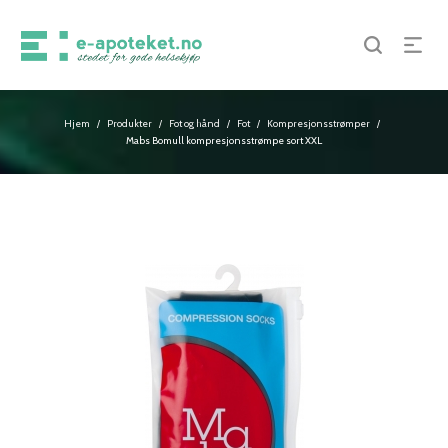
Hjem
Produkter
Fot og hånd
Fot
Kompresjonsstrømper
/
/
/
/
/
Mabs Bomull kompresjonsstrømpe sort XXL