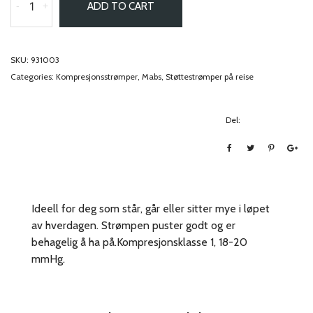
-
+
ADD TO CART
SKU:
931003
Categories:
Kompresjonsstrømper
,
Mabs
,
Støttestrømper på reise
Del:
Ideell for deg som står, går eller sitter mye i løpet
av hverdagen. Strømpen puster godt og er
behagelig å ha på.Kompresjonsklasse 1, 18-20
mmHg.