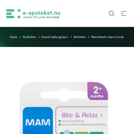
Hjem
Produkter
Gravid, baby og barn
Biteleker
Mam bite & relax 2 mnd+
/
/
/
/