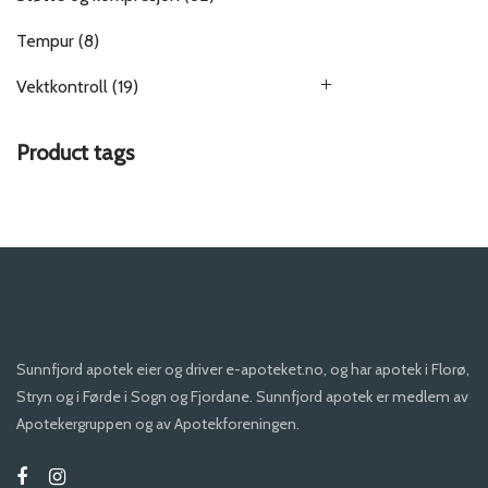
Tempur
(8)
Vektkontroll
(19)
Product tags
Sunnfjord apotek eier og driver e-apoteket.no, og har apotek i Florø,
Stryn og i Førde i Sogn og Fjordane. Sunnfjord apotek er medlem av
Apotekergruppen og av Apotekforeningen.