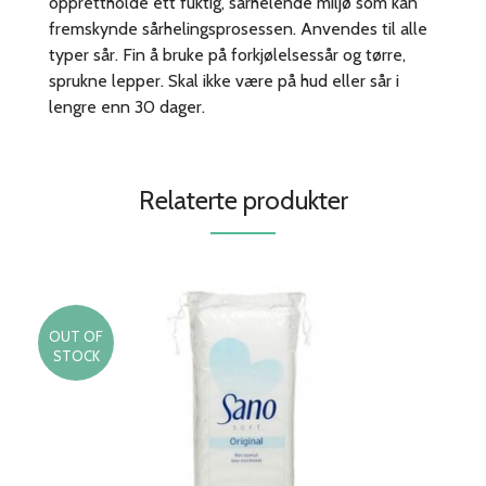
opprettholde ett fuktig, sårhelende miljø som kan
fremskynde sårhelingsprosessen. Anvendes til alle
typer sår. Fin å bruke på forkjølelsessår og tørre,
sprukne lepper. Skal ikke være på hud eller sår i
lengre enn 30 dager.
Relaterte produkter
OUT OF
STOCK