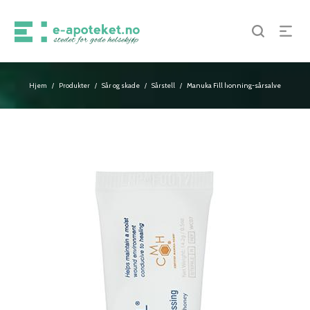
Hjem
Produkter
Sår og skade
Sårstell
Manuka Fill honning-sårsalve
/
/
/
/