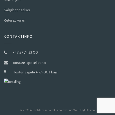
Salgsbetingelser
Retur av varer
KONTAKTINFO
+47 57 74 33 00
post@e-apoteket.no
Hestenesgata 4, 6900 Florø
© 2023 All rights reserved E-apoteket.no. Web:
Flyt Design