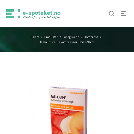
Hjem
Produkter
Sår og skade
Kompress
/
/
/
/
Melolin sterile kompresser 10cm x 10cm