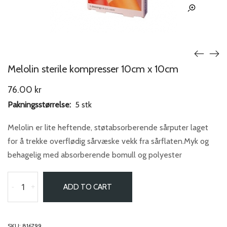
Melolin sterile kompresser 10cm x 10cm
76.00
kr
Pakningsstørrelse:
5 stk
Melolin er lite heftende, støtabsorberende sårputer laget
for å trekke overflødig sårvæske vekk fra sårflaten.Myk og
behagelig med absorberende bomull og polyester
-
+
ADD TO CART
SKU:
816799