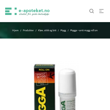
Hjem
Produkter
Kløe, stikk og bitt
Mygg
Mygga – anti mygg roll on
/
/
/
/