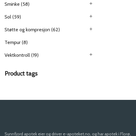
Sminke
(58)
Sol
(59)
Støtte og kompresjon
(62)
Tempur
(8)
Vektkontroll
(19)
Product tags
Sunnfjord apotek eier og driver e-apoteket.no, og har apotek i Florø,