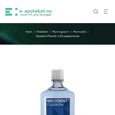
Hjem
Produkter
Munn og tann
Munnskyll
/
/
/
/
Nycodent Fluorid+ 0,2% peppemynte