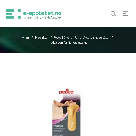
Hjem
Produkter
Fot og hånd
Fot
Avlastning og såler
/
/
/
/
/
Pedag Comfort forfotstøtte 42