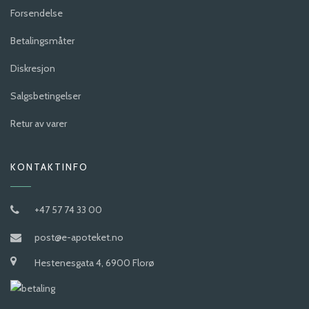
Forsendelse
Betalingsmåter
Diskresjon
Salgsbetingelser
Retur av varer
KONTAKTINFO
+47 57 74 33 00
post@e-apoteket.no
Hestenesgata 4, 6900 Florø