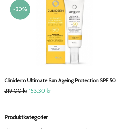
30%
Cliniderm Ultimate Sun Ageing Protection SPF 50
Original
Current
219.00
kr
153.30
kr
price
price
was:
is:
219.00 kr.
153.30 kr.
Produktkategorier