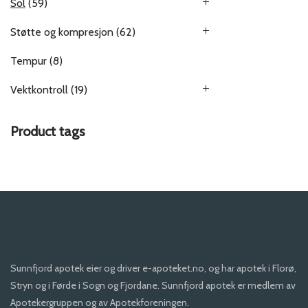
Sol
(59)
Støtte og kompresjon
(62)
Tempur
(8)
Vektkontroll
(19)
Product tags
Sunnfjord apotek eier og driver e-apoteket.no, og har apotek i Florø,
Stryn og i Førde i Sogn og Fjordane. Sunnfjord apotek er medlem av
Apotekergruppen og av Apotekforeningen.