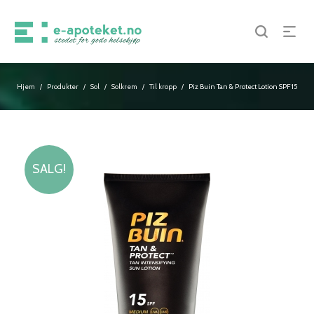
Hjem
Produkter
Sol
Solkrem
Til kropp
Piz Buin Tan & Protect Lotion SPF 15
/
/
/
/
/
SALG!