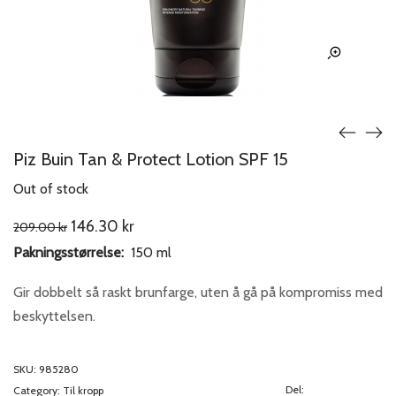
Piz Buin Tan & Protect Lotion SPF 15
Out of stock
Original
Current
146.30
kr
209.00
kr
price
price
Pakningsstørrelse:
150 ml
was:
is:
209.00 kr.
146.30 kr.
Gir dobbelt så raskt brunfarge, uten å gå på kompromiss med
beskyttelsen.
SKU:
985280
Del:
Category:
Til kropp