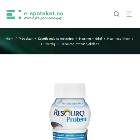
Hjem
Produkter
Kosttilskudd og ernæring
Næringsmiddel
Næringsdrikker
/
/
/
/
/
Fullverdig
Resource Protein sjokolade
/