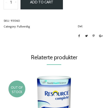
-
+
ADD TO CART
SKU:
951360
Del:
Category:
Fullverdig
Relaterte produkter
OUT OF
STOCK