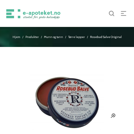
Hjem
Produkter
Munn og tann
Tørre lepper
Rosebud Salve Original
/
/
/
/