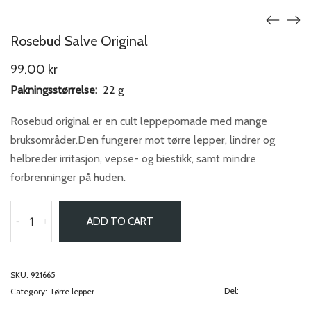
Rosebud Salve Original
99.00
kr
Pakningsstørrelse:
22 g
Rosebud original er en cult leppepomade med mange
bruksområder.Den fungerer mot tørre lepper, lindrer og
helbreder irritasjon, vepse- og biestikk, samt mindre
forbrenninger på huden.
-
+
ADD TO CART
SKU:
921665
Del:
Category:
Tørre lepper