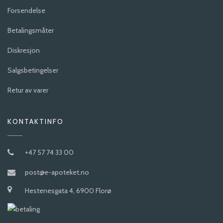
Forsendelse
Betalingsmåter
Diskresjon
Salgsbetingelser
Retur av varer
KONTAKTINFO
+47 57 74 33 00
post@e-apoteket.no
Hestenesgata 4, 6900 Florø