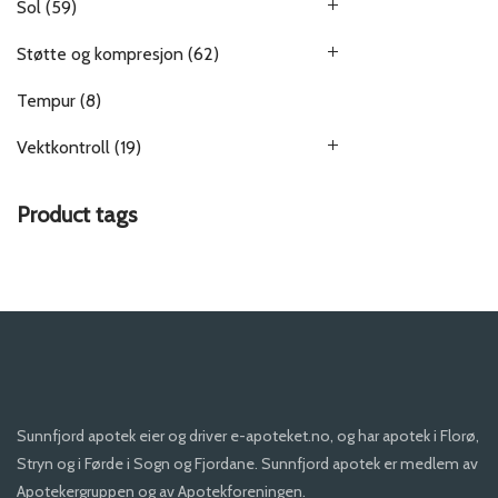
Sol
(59)
Støtte og kompresjon
(62)
Tempur
(8)
Vektkontroll
(19)
Product tags
Sunnfjord apotek eier og driver e-apoteket.no, og har apotek i Florø,
Stryn og i Førde i Sogn og Fjordane. Sunnfjord apotek er medlem av
Apotekergruppen og av Apotekforeningen.