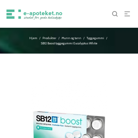
Hjem
Produkter
Munn og tann
Tyggegummi
/
/
/
/
SB12 Boost tyggegummi Eucalyptus White