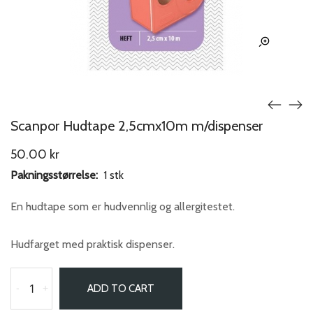
Scanpor Hudtape 2,5cmx10m m/dispenser
50.00
kr
Pakningsstørrelse:
1 stk
En hudtape som er hudvennlig og allergitestet.
Hudfarget med praktisk dispenser.
-
+
ADD TO CART