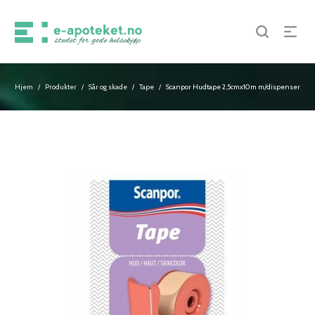
Hjem
Produkter
Sår og skade
Tape
Scanpor Hudtape 2,5cmx10m m/dispenser
/
/
/
/