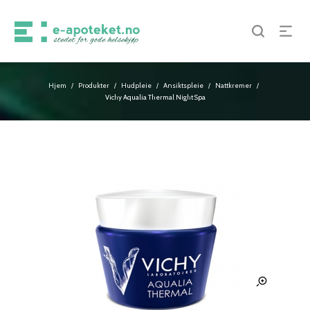
Hjem
Produkter
Hudpleie
Ansiktspleie
Nattkremer
/
/
/
/
/
Vichy Aqualia Thermal Night Spa