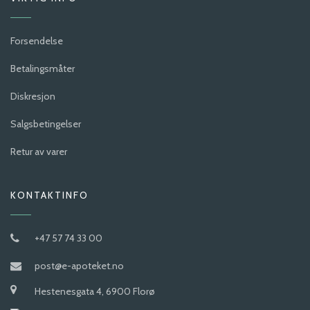
Forsendelse
Betalingsmåter
Diskresjon
Salgsbetingelser
Retur av varer
KONTAKTINFO
+47 57 74 33 00
post@e-apoteket.no
Hestenesgata 4, 6900 Florø