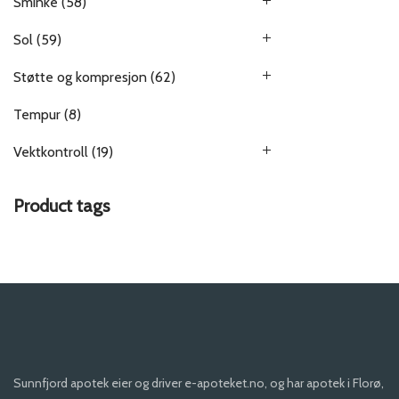
Sminke
(58)
Sol
(59)
Støtte og kompresjon
(62)
Tempur
(8)
Vektkontroll
(19)
Product tags
Sunnfjord apotek eier og driver e-apoteket.no, og har apotek i Florø,