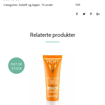
Del:
Categories:
Solstift og lepper
,
Til ansikt
Relaterte produkter
OUT OF
30%
STOCK