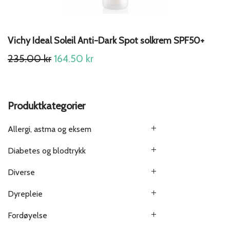
Vichy Ideal Soleil Anti-Dark Spot solkrem SPF50+
Original
Current
235.00
kr
164.50
kr
price
price
was:
is:
235.00 kr.
164.50 kr.
Produktkategorier
Allergi, astma og eksem
Diabetes og blodtrykk
Diverse
Dyrepleie
Fordøyelse