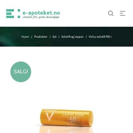
Hjem
Produkter
Sol
Solstift og lepper
Vichy solstift f50+
/
/
/
/
SALG!