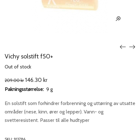
Vichy solstift f50+
Out of stock
Original
Current
146.30
kr
209.00
kr
price
price
Pakningsstørrelse:
9 g
was:
is:
209.00 kr.
146.30 kr.
En solstift som forhindrer forbrenning og uttørring av utsatte
områder (nese, kinn, ører og lepper). Vann- og
svetteresistent. Passer til alle hudtyper
SKU:
913786