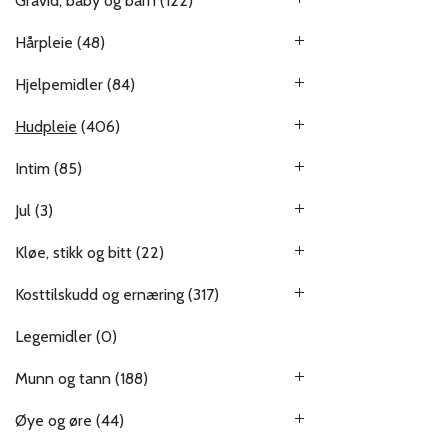
Gravid, baby og barn
(122)
Hårpleie
(48)
Hjelpemidler
(84)
Hudpleie
(406)
Intim
(85)
Jul
(3)
Kløe, stikk og bitt
(22)
Kosttilskudd og ernæring
(317)
Legemidler
(0)
Munn og tann
(188)
Øye og øre
(44)