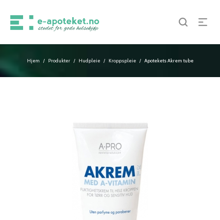
Hjem
Produkter
Hudpleie
Kroppspleie
Apotekets Akrem tube
/
/
/
/