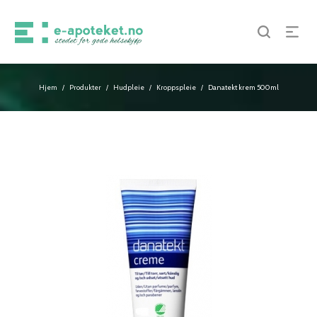
Hjem
Produkter
Hudpleie
Kroppspleie
Danatekt krem 500ml
/
/
/
/