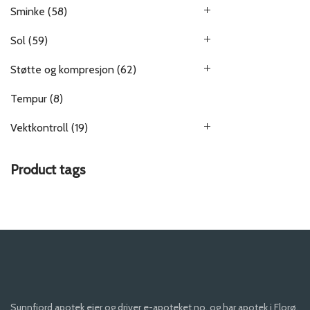
Sminke
(58)
Sol
(59)
Støtte og kompresjon
(62)
Tempur
(8)
Vektkontroll
(19)
Product tags
Sunnfjord apotek eier og driver e-apoteket.no, og har apotek i Florø,