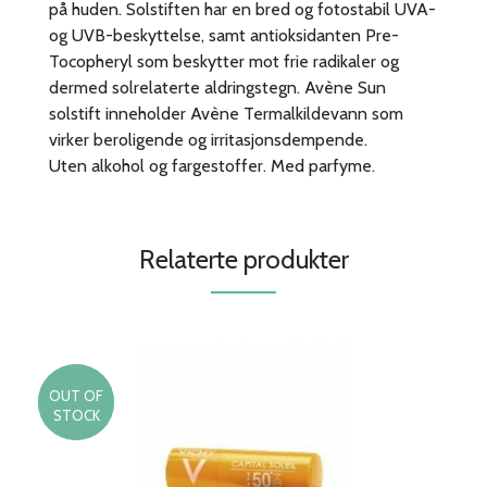
på huden. Solstiften har en bred og fotostabil UVA-
og UVB-beskyttelse, samt antioksidanten Pre-
Tocopheryl som beskytter mot frie radikaler og
dermed solrelaterte aldringstegn. Avène Sun
solstift inneholder Avène Termalkildevann som
virker beroligende og irritasjonsdempende.
Uten alkohol og fargestoffer. Med parfyme.
Relaterte produkter
OUT OF
30%
STOCK