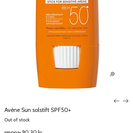
Avène Sun solstift SPF50+
Out of stock
Original
Current
90.30
kr
129.00
kr