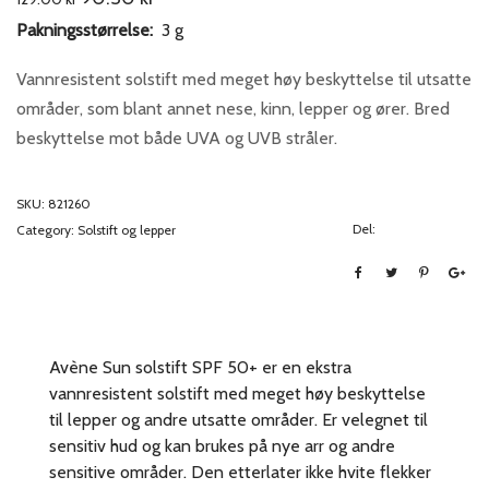
price
price
Pakningsstørrelse:
3 g
was:
is:
129.00 kr.
90.30 kr.
Vannresistent solstift med meget høy beskyttelse til utsatte
områder, som blant annet nese, kinn, lepper og ører. Bred
beskyttelse mot både UVA og UVB stråler.
SKU:
821260
Del:
Category:
Solstift og lepper
Avène Sun solstift SPF 50+ er en ekstra
vannresistent solstift med meget høy beskyttelse
til lepper og andre utsatte områder. Er velegnet til
sensitiv hud og kan brukes på nye arr og andre
sensitive områder. Den etterlater ikke hvite flekker