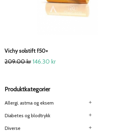
Vichy solstift f50+
Original
Current
209.00
kr
146.30
kr
price
price
was:
is:
209.00 kr.
146.30 kr.
Produktkategorier
Allergi, astma og eksem
Diabetes og blodtrykk
Diverse