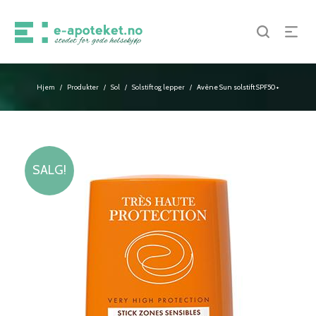
Hjem
Produkter
Sol
Solstift og lepper
Avène Sun solstift SPF50+
/
/
/
/
SALG!