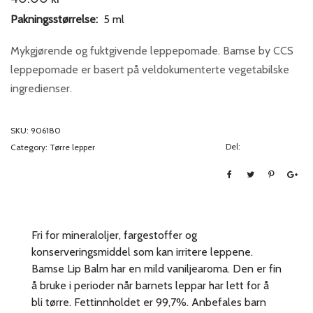
Pakningsstørrelse:
5 ml
Mykgjørende og fuktgivende leppepomade. Bamse by CCS
leppepomade er basert på veldokumenterte vegetabilske
ingredienser.
SKU:
906180
Del:
Category:
Tørre lepper
Fri for mineraloljer, fargestoffer og
konserveringsmiddel som kan irritere leppene.
Bamse Lip Balm har en mild vaniljearoma. Den er fin
å bruke i perioder når barnets leppar har lett for å
bli tørre. Fettinnholdet er 99,7%. Anbefales barn