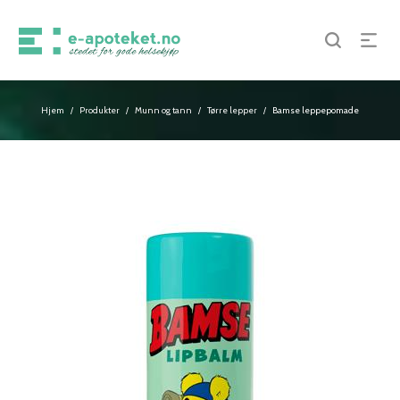
Hjem
Produkter
Munn og tann
Tørre lepper
Bamse leppepomade
/
/
/
/